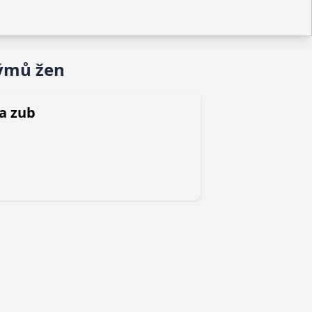
týmů žen
za zub