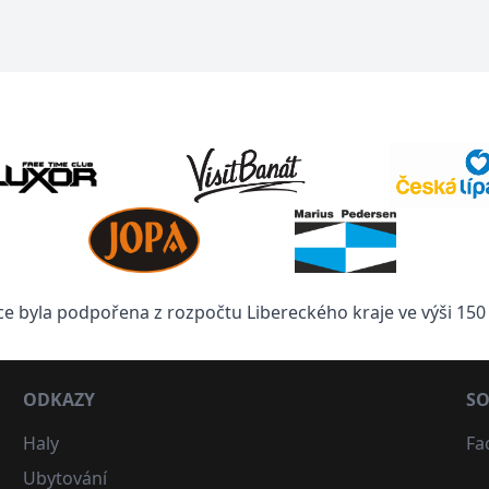
ce byla podpořena z rozpočtu Libereckého kraje ve výši 150 
ODKAZY
SO
Haly
Fa
Ubytování