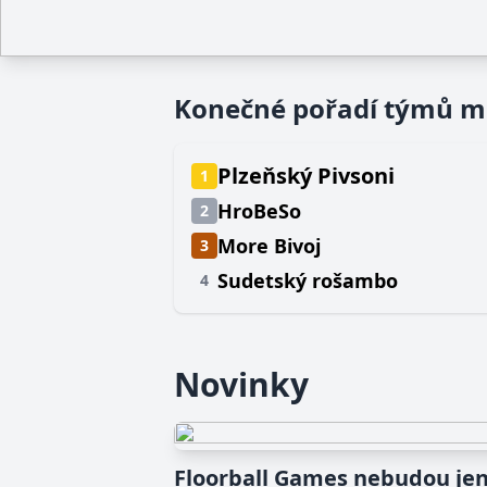
Konečné pořadí týmů 
Plzeňský Pivsoni
1
HroBeSo
2
More Bivoj
3
Sudetský rošambo
4
Novinky
Floorball Games nebudou jen