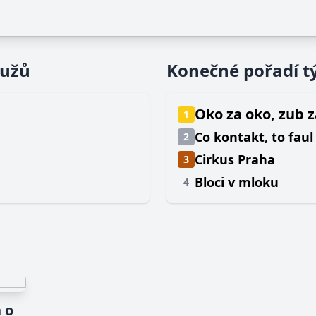
mužů
Konečné pořadí 
Oko za oko, zub 
1
Co kontakt, to faul
2
Cirkus Praha
3
Bloci v mloku
4
 o