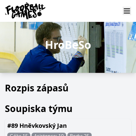
HroBeSo
Rozpis zápasů
Soupiska týmu
#89 Hněvkovský Jan