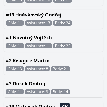
Góly: 15
Asistence: 10
Body: 25
#13 Hněvkovský Ondřej
Góly: 11
Asistence: 13
Body: 24
#1 Novotný Vojtěch
Góly: 11
Asistence: 11
Body: 22
#2 Kisugite Martin
Góly: 13
Asistence: 8
Body: 21
#3 Dušek Ondřej
Góly: 11
Asistence: 3
Body: 14
#19 Matiášek Ondřej
GK